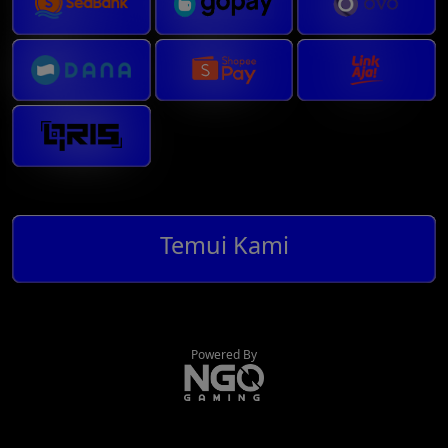
Temui Kami
Powered By