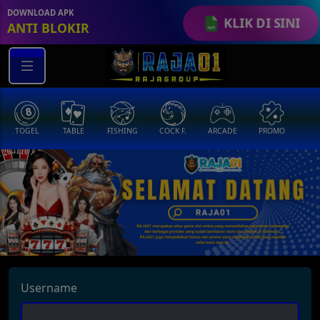
html
DOWNLOAD APK
KLIK DI SINI
ANTI BLOKIR
Selamat Kepada
za*****2 Berhasil Withdraw Sebesar Rp 9.000.000
TOGEL
TABLE
FISHING
COCK F.
ARCADE
PROMO
ME
Username