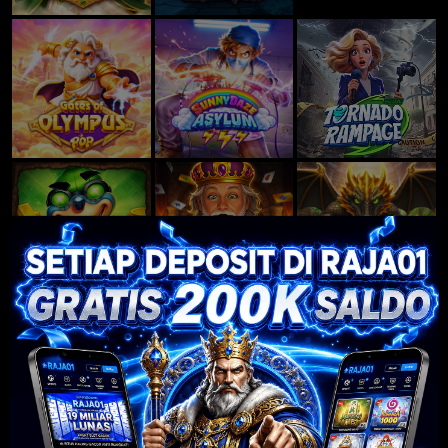
Populer
Lihat lebih banyak