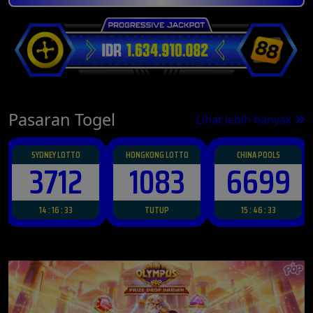
Pasaran Togel
Lihat lebih banyak
HONGKONG LOTTO
CHINA POOLS
JAPAN POOLS
1083
6699
3965
TUTUP
15 : 46 : 33
17 : 36 : 33