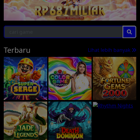
Terbaru
Lihat lebih banyak