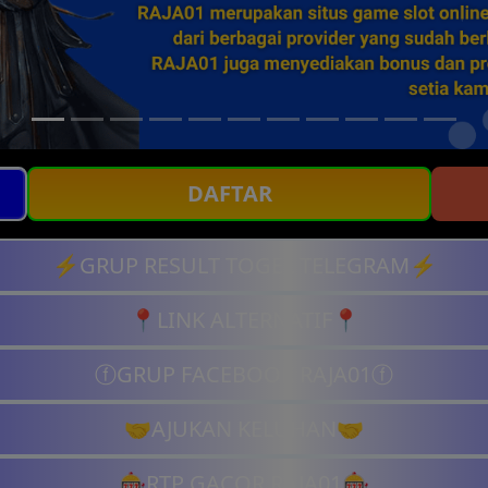
DAFTAR
⚡GRUP RESULT TOGEL TELEGRAM⚡
📍LINK ALTERNATIF📍
ⓕGRUP FACEBOOK RAJA01ⓕ
🤝AJUKAN KELUHAN🤝
🎰RTP GACOR RAJA01🎰