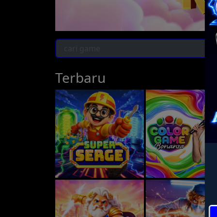
Terbaru