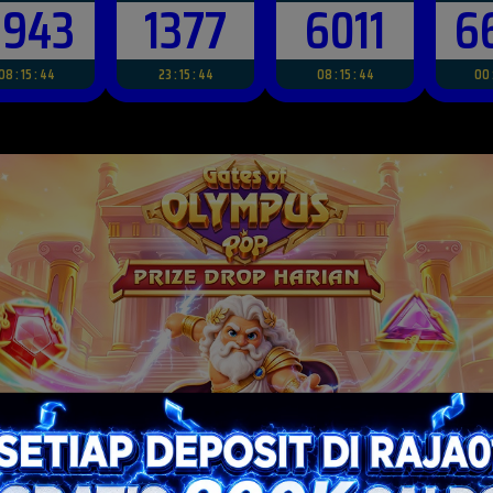
1377
6011
6699
3
23 : 15 : 42
08 : 15 : 42
00 : 45 : 42
02 