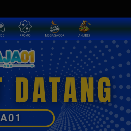
ADE
PROMO
MEGAGACOR
ANUBIS