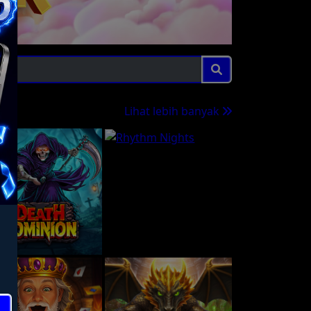
Lihat lebih banyak