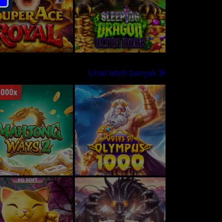
Lihat lebih banyak