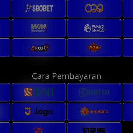
Cara Pembayaran