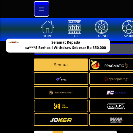
html
HOME
SLOT
CASINO
SPOR
Selamat Kepada
ro****5 Berhasil Withdraw Sebesar Rp 4.500.000
Semua