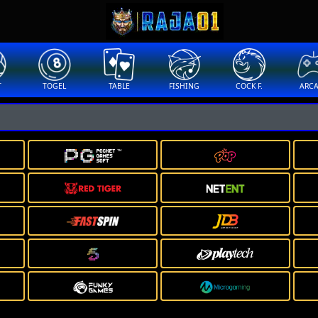
T
TOGEL
TABLE
FISHING
COCK F.
ARC