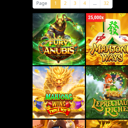
Page
1
2
3
4
...
32