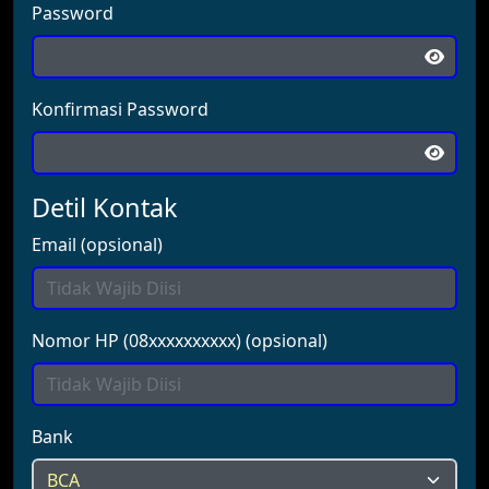
Password
Konfirmasi Password
Detil Kontak
Email (opsional)
Nomor HP (08xxxxxxxxxx) (opsional)
Bank