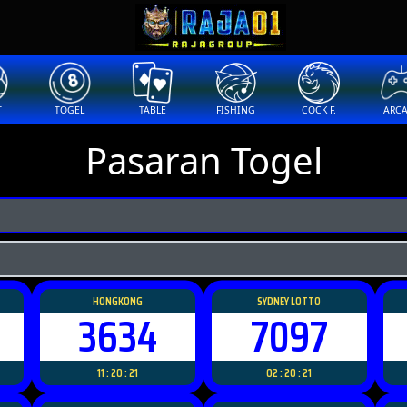
T
TOGEL
TABLE
FISHING
COCK F.
ARC
Pasaran Togel
HONGKONG
SYDNEY LOTTO
3634
7097
11 : 20 : 21
02 : 20 : 21