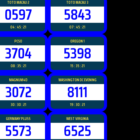
TOTO MACAU 2
TOTO MACAU 3
0597
5843
04 : 45 : 21
07 : 45 : 21
PCSO
OREGON 1
3704
5398
08 : 35 : 21
15 : 35 : 21
MAGNUM4D
WASHINGTON DC EVENING
3072
8111
30 : 30 : 21
19 : 30 : 21
GERMANY PLUSS
WEST VIRGINIA
5573
6525