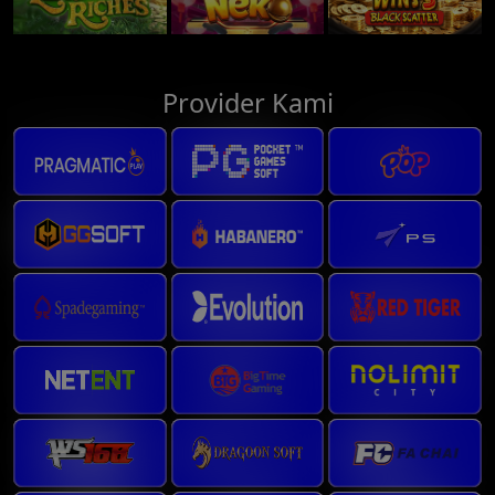
Provider Kami