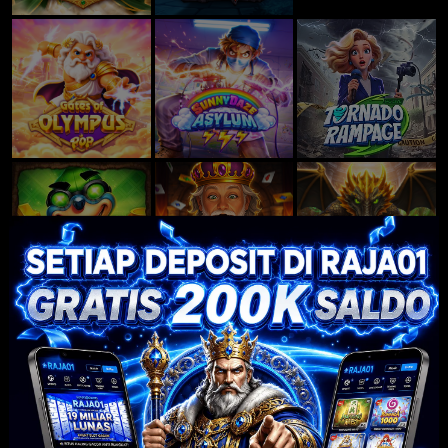
Populer
Lihat lebih banyak