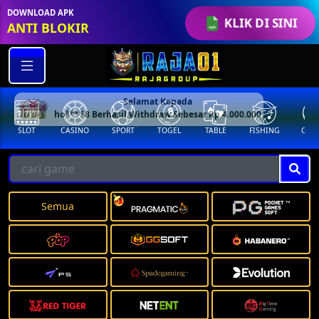
html
DOWNLOAD APK
KLIK DI SINI
ANTI BLOKIR
Selamat Kepada
ho****8 Berhasil Withdraw Sebesar Rp 4.000.000
SLOT
CASINO
SPORT
TOGEL
TABLE
FISHING
COCK
Semua